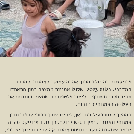
Slide 2 of 4.
פרויקט סהרה נולד מתוך אהבה עמוקה לאמנות ולמרחב
המדברי. בשנת 2023, שלוש אמניות ממצפה רמון התאחדו
סביב חלום משותף – ליצור פלטפורמה שתצמיח ותבסס את
העשייה האמנותית בדרום.
במהלך שנות פעילותנו כאן, זיהינו צורך ברור: להפוך תוכן
אמנותי וחינוכי לזמין ונגיש לכולם. כך נולד פרוייקט סהרה –
יוזמה שמטרתה לקדם ולפתח אמנות קהילתית וחינוך יצירתי,