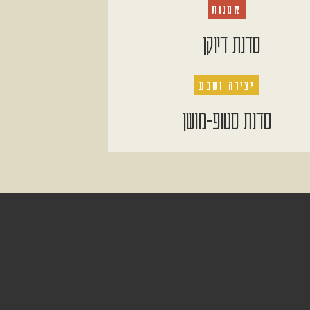
אמנות
סדנת דיוקן
יצירה וטבע
סדנת סטופ-מושן