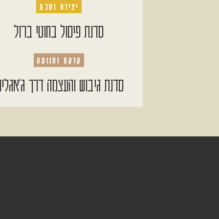
יצירה וטבע
סדנת פיסול בחוטי ברזל
קרקס ותנועה
סדנת גיבוש והעצמה דרך ג׳אגלינ