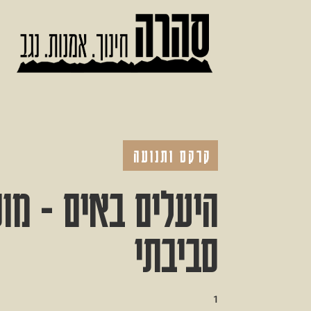
קרקס ותנועה
היעלים באים - מו
סביבתי
1