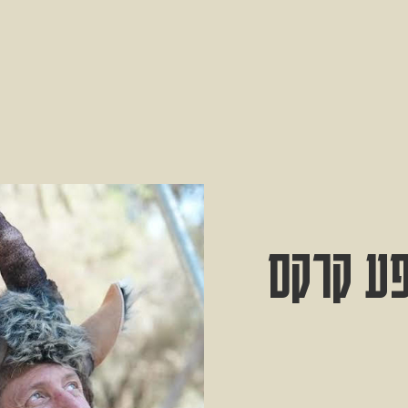
פע קרקס